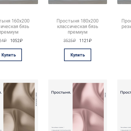
тыня 160х200
Простыня 180х200
Про
сическая бязь
классическая бязь
рез
премиум
премиум
Первоначальная
Текущая
Первоначальная
Текущая
24
₽
1052
₽
3525
₽
1121
₽
цена
цена:
цена
цена:
составляла
1052₽.
составляла
1121₽.
Купить
Купить
3324₽.
3525₽.