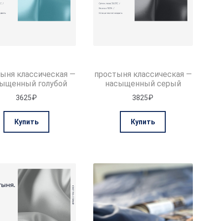
ыня классическая —
простыня классическая —
ыщенный голубой
насыщенный серый
3625
₽
3825
₽
Этот
Этот
Купить
Купить
товар
товар
имеет
имеет
несколько
несколько
вариаций.
вариаций.
Опции
Опции
можно
можно
выбрать
выбрать
на
на
странице
странице