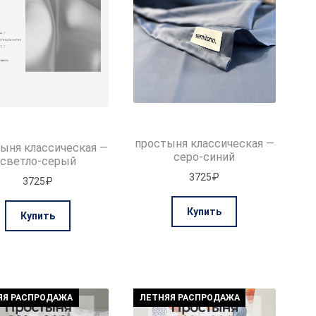
товара.
товара.
простыня классическая —
ыня классическая —
серо-синий
светло-серый
3725
₽
3725
₽
Этот
Этот
Купить
Купить
товар
товар
имеет
имеет
несколько
несколько
вариаций.
вариаций.
Опции
Опции
можно
ЯЯ РАСПРОДАЖА
ЛЕТНЯЯ РАСПРОДАЖА
можно
выбрать