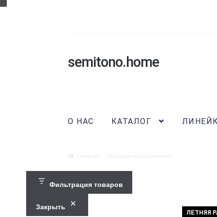
semitono.home
Перейти
Перейти
к
к
навигации
содержимому
О НАС
КАТАЛОГ
ЛИНЕЙ
Главная
Простыни классические
Фильтрация товаров
Закрыть
ЛЕТНЯЯ 