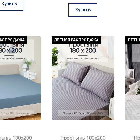
цена
цена:
составляла
997₽.
Купить
составляла
987₽.
4070₽.
Купить
4070₽.
РАСПРОДАЖА
ЛЕТНЯЯ РАСПРОДАЖА
ЛЕТН
тынь 180х200
Простынь 180х200
Пр