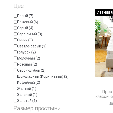
Цвет
ЛЕТНЯЯ 
Цвет
Белый
(
7
)
Бежевый
(
6
)
Серый
(
4
)
Серо-синий
(
3
)
Синий
(
3
)
Светло-серый
(
3
)
Голубой
(
2
)
Молочный
(
2
)
Розовый
(
2
)
Серо-голубой
(
2
)
Шоколадный (Коричневый)
(
2
)
Кофейный
(
2
)
Желтый
(
1
)
Прос
Зеленый
(
1
)
классиче
Золотой
(
1
)
4
Размер простыни