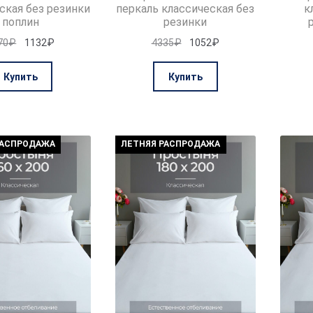
ская без резинки
перкаль классическая без
к
поплин
резинки
Первоначальная
Текущая
Первоначальная
Текущая
70
₽
1132
₽
4335
₽
1052
₽
цена
цена:
цена
цена:
составляла
1132₽.
составляла
1052₽.
Купить
Купить
4070₽.
4335₽.
РАСПРОДАЖА
ЛЕТНЯЯ РАСПРОДАЖА