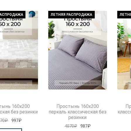
РАСПРОДАЖА
ЛЕТНЯЯ РАСПРОДАЖА
ЛЕТН
тынь 160х200
Простынь 160х200
Пр
ская без резинки
перкаль классическая без
класс
резинки
Первоначальная
Текущая
070
₽
997
₽
Первоначальная
Текущая
4070
₽
987
₽
цена
цена: