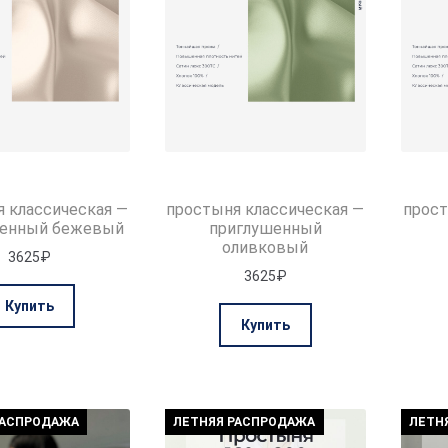
товара.
товара.
 классическая —
простыня классическая —
прост
шенный бежевый
приглушенный
оливковый
3625
₽
3625
₽
Этот
Купить
Этот
товар
Купить
товар
имеет
имеет
несколько
несколько
вариаций.
вариаций.
Опции
РАСПРОДАЖА
ЛЕТНЯЯ РАСПРОДАЖА
ЛЕТН
Опции
можно
можно