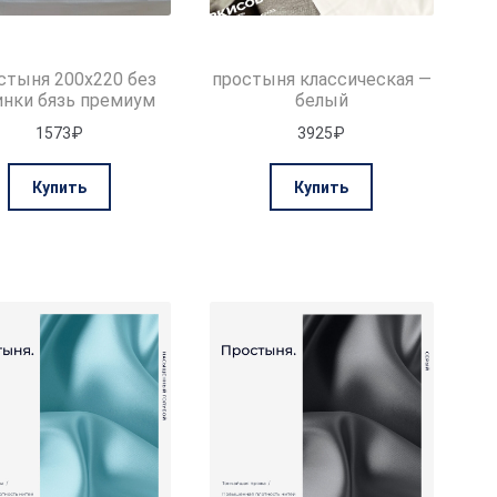
стыня 200х220 без
простыня классическая —
инки бязь премиум
белый
1573
₽
3925
₽
Этот
Купить
Купить
товар
имеет
несколько
вариаций.
Опции
можно
выбрать
на
странице
товара.