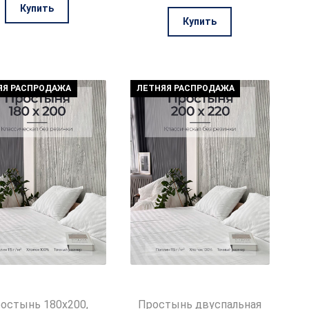
цена
цена:
составляла
1061₽.
Купить
составляла
1128₽.
4335₽.
Купить
4070₽.
ЯЯ РАСПРОДАЖА
ЛЕТНЯЯ РАСПРОДАЖА
остынь 180х200,
Простынь двуспальная