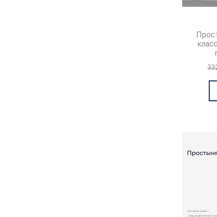
Прос
клас
33