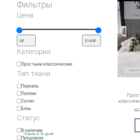
Фильтры
Цена
Категория
Категория
Простыни классические
Тип ткани
Тип
Перкаль
ткани
Поплин
Прос
классиче
Cатин
Бязь
40
Статус
Доступность
В наличии
Пошив от 3х дней
Предзаказ