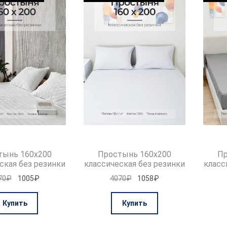
тынь 160х200
Простынь 160х200
Пр
ская без резинки
классическая без резинки
класс
Первоначальная
Текущая
Первоначальная
Текущая
70
₽
1005
₽
4070
₽
1058
₽
цена
цена:
цена
цена:
составляла
1005₽.
составляла
1058₽.
Купить
Купить
4070₽.
4070₽.