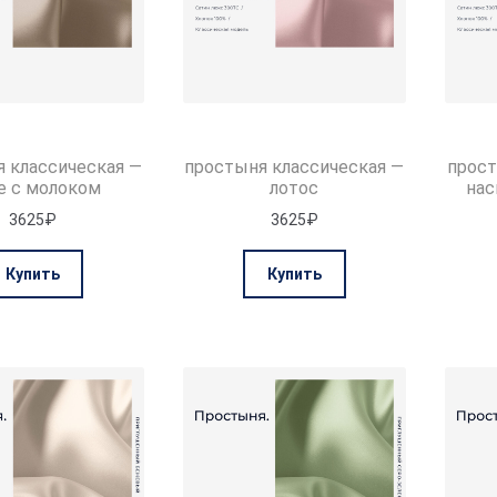
 классическая —
простыня классическая —
прост
е с молоком
лотос
нас
3625
₽
3625
₽
Этот
Этот
Купить
Купить
товар
товар
имеет
имеет
несколько
несколько
вариаций.
вариаций.
Опции
Опции
можно
можно
выбрать
выбрать
на
на
странице
странице