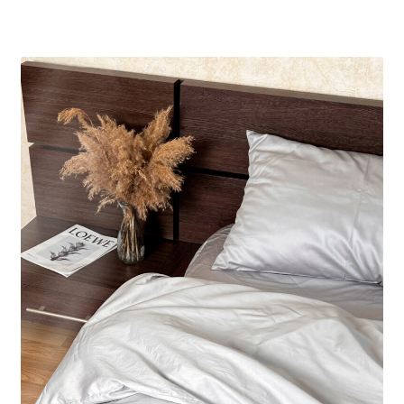
имеет
несколько
вариаций.
Опции
можно
выбрать
на
странице
товара.