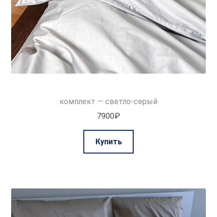
комплект — светло-серый
7900
₽
Этот
Купить
товар
имеет
несколько
вариаций.
Опции
можно