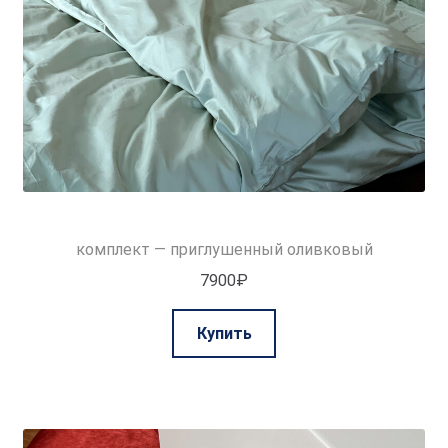
комплект — приглушенный оливковый
7900
₽
Этот
Купить
товар
имеет
несколько
вариаций.
Опции