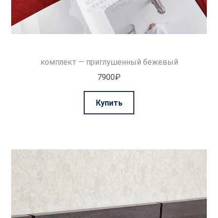
комплект — приглушенный бежевый
7900
₽
Этот
Купить
товар
имеет
несколько
вариаций.
Опции
можно
выбрать
на
странице