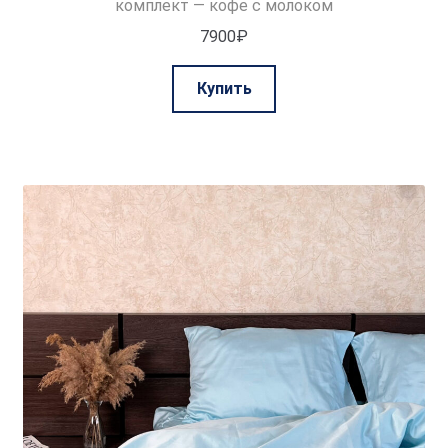
комплект — кофе с молоком
7900
₽
Этот
Купить
товар
имеет
несколько
вариаций.
Опции
можно
выбрать
на
странице
товара.