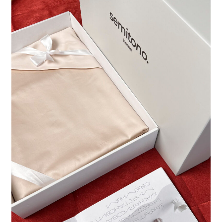
можно
выбрать
на
странице
товара.