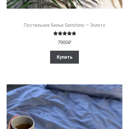
Постельное белье Semitono — Золото
Оценка
5.00
7900
₽
из 5
Купить