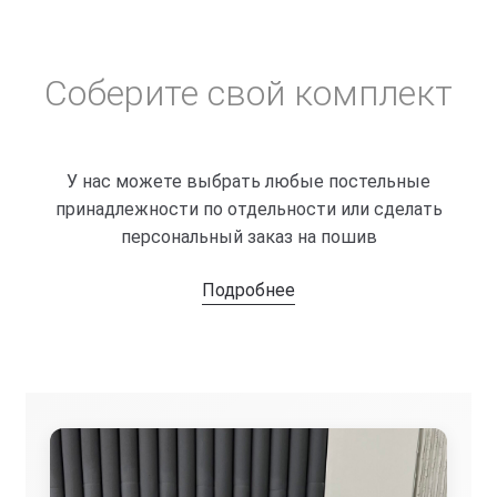
вариаций.
Опции
можно
Соберите свой комплект
выбрать
на
странице
товара.
У нас можете выбрать любые постельные
принадлежности по отдельности или сделать
персональный заказ на пошив
Подробнее