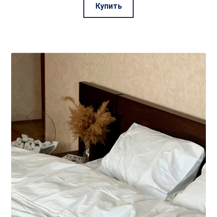
Этот
Купить
товар
имеет
несколько
вариаций.
Опции
можно
выбрать
на
странице
товара.