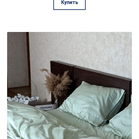
Купить
товар
имеет
несколько
вариаций.
Опции
можно
выбрать
на
странице
товара.