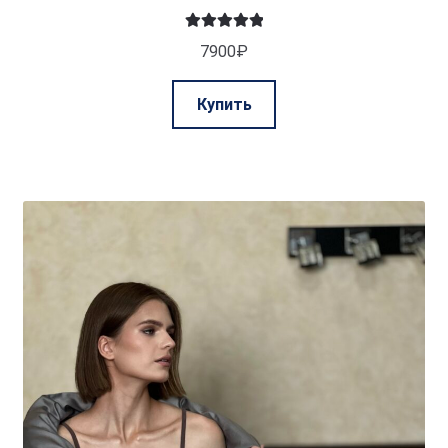
Оценка
5.00
7900
₽
из 5
Этот
Купить
товар
имеет
несколько
вариаций.
Опции
можно
выбрать
на
странице
товара.