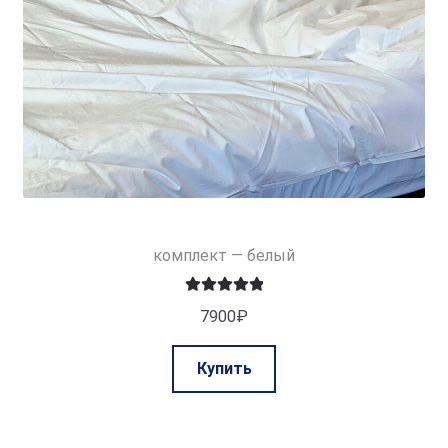
комплект — белый
Оценка
5.00
7900
₽
из 5
Этот
Купить
товар
имеет
несколько