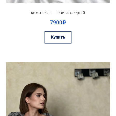
комплект — светло-серый
7900
₽
Этот
Купить
товар
имеет
несколько
вариаций.
Опции
можно
выбрать
на
странице
товара.