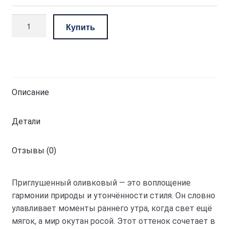
Количество
Купить
товара
комплект
—
приглушенный
оливковый
Описание
Детали
Отзывы (0)
Приглушенный оливковый — это воплощение
гармонии природы и утончённости стиля. Он словно
улавливает моменты раннего утра, когда свет ещё
мягок, а мир окутан росой. Этот оттенок сочетает в