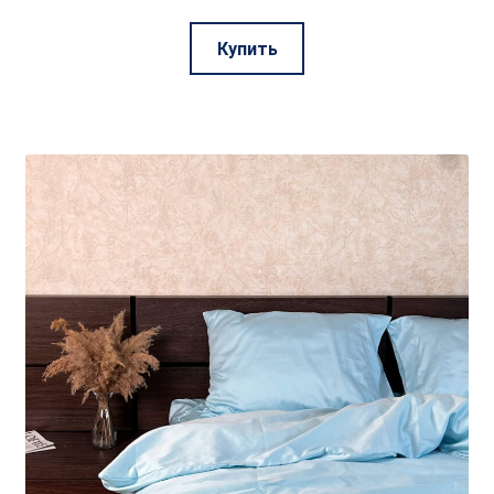
Этот
Купить
товар
имеет
несколько
вариаций.
Опции
можно
выбрать
на
странице
товара.