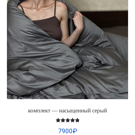
комплект — насыщенный серый
Оценка
5.00
7900
₽
из 5