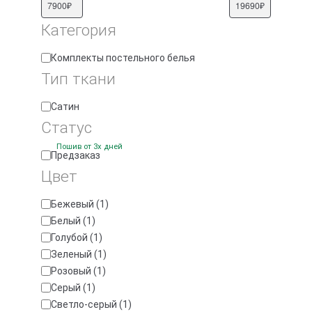
Категория
Категория
Комплекты постельного белья
Тип ткани
Тип
Cатин
ткани
Статус
Пошив от 3х дней
Доступность
Предзаказ
Цвет
Цвет
Бежевый
(
1
)
Белый
(
1
)
Голубой
(
1
)
Зеленый
(
1
)
Розовый
(
1
)
Серый
(
1
)
Светло-серый
(
1
)