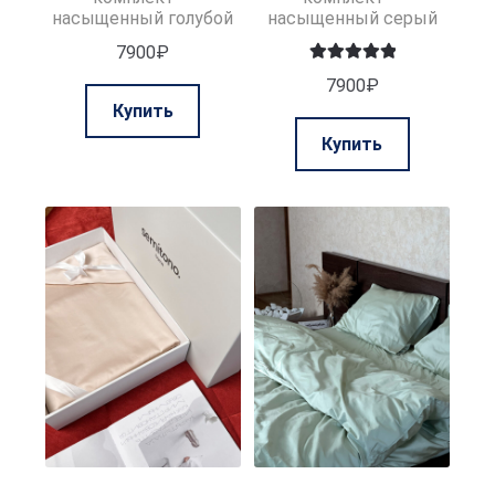
насыщенный голубой
насыщенный серый
7900
₽
Оценка
5.00
7900
₽
Этот
из 5
Купить
товар
Этот
Купить
имеет
товар
несколько
имеет
вариаций.
нескольк
Опции
вариаций.
можно
Опции
выбрать
можно
на
выбрать
странице
на
товара.
странице
товара.