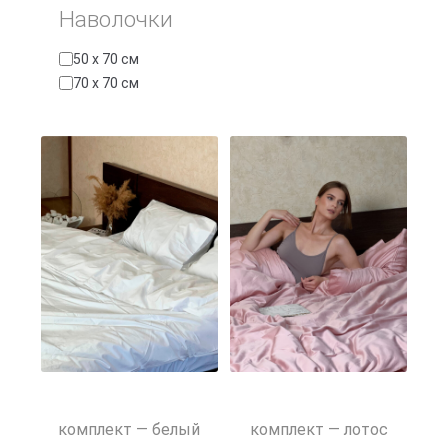
Наволочки
Наволочки
50 x 70 см
70 x 70 см
Применить
комплект — белый
комплект — лотос