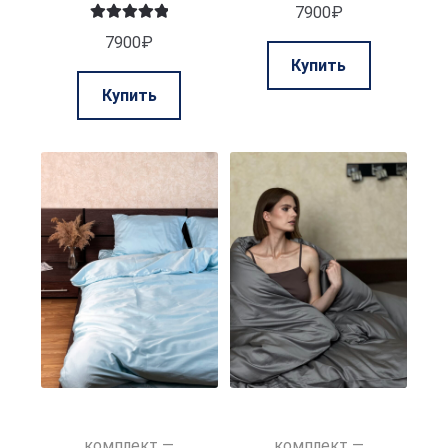
7900
₽
Оценка
5.00
7900
₽
Этот
из 5
Купить
товар
Этот
Купить
имеет
товар
нескольк
имеет
вариаций.
несколько
Опции
вариаций.
можно
Опции
выбрать
можно
на
выбрать
странице
на
товара.
странице
товара.
комплект —
комплект —