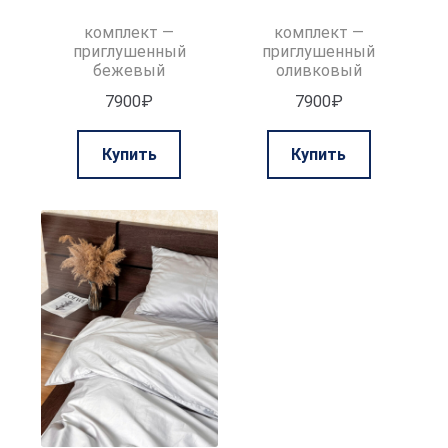
комплект —
комплект —
приглушенный
приглушенный
бежевый
оливковый
7900
₽
7900
₽
Этот
Этот
Купить
Купить
товар
товар
имеет
имеет
несколько
нескольк
вариаций.
вариаций.
Опции
Опции
можно
можно
выбрать
выбрать
на
на
странице
странице
товара.
товара.