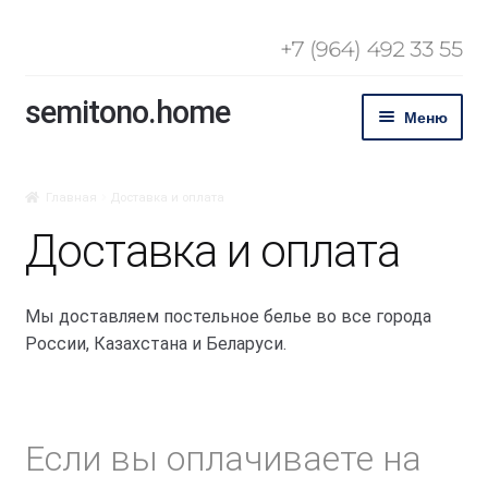
+7 (964) 492 33 55
semitono.home
Перейти
Перейти
Меню
к
к
навигации
содержимому
О нас
Главная
Доставка и оплата
Развер
Каталог
Доставка и оплата
вложе
меню
Развер
Линейка
вложе
Мы доставляем постельное белье во все города
меню
Для
России, Казахстана и Беларуси.
гостиниц
Журнал о
Если вы оплачиваете на
спальне