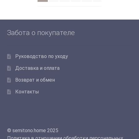
вариаций.
Опции
Опции
можно
можно
выбрать
выбрать
на
Забота о покупателе
на
странице
странице
товара.
товара.
Руководство по уходу
Доставка и оплата
Возврат и обмен
Контакты
© semitono.home 2025
Политика в отношении обработки персональных