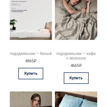
можно
выбрать
выбрать
на
на
странице
странице
товара.
товара.
пододеяльник — белый
пододеяльник — кофе
с молоком
4965
₽
4665
₽
Этот
Купить
Этот
товар
Купить
товар
имеет
имеет
несколько
нескольк
вариаций.
вариаций.
Опции
Опции
можно