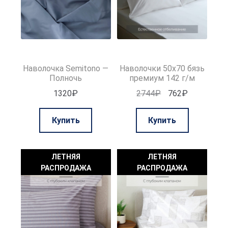
товара.
Наволочка Semitono —
Наволочки 50х70 бязь
Полночь
премиум 142 г/м
Первоначальная
Текущая
1320
₽
2744
₽
762
₽
цена
цена:
Этот
составляла
762₽.
Купить
Купить
товар
2744₽.
имеет
несколько
ЛЕТНЯЯ
ЛЕТНЯЯ
вариаций.
РАСПРОДАЖА
РАСПРОДАЖА
Опции
можно
выбрать
на