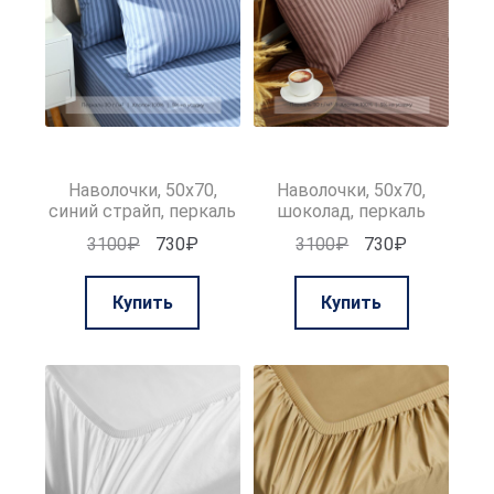
Наволочки, 50х70,
Наволочки, 50х70,
синий страйп, перкаль
шоколад, перкаль
Первоначальная
Текущая
Первоначальная
Текущая
3100
₽
730
₽
3100
₽
730
₽
цена
цена:
цена
цена:
составляла
730₽.
составляла
730₽.
Купить
Купить
3100₽.
3100₽.