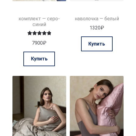
комплект — серо-
наволочка — белый
синий
1320
₽
Этот
Оценка
5.00
7900
₽
Купить
из 5
товар
Этот
имеет
Купить
товар
нескольк
имеет
вариаций.
несколько
Опции
вариаций.
можно
Опции
выбрать
можно
на
выбрать
странице
на
товара.
странице
товара.