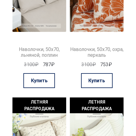
Наволочки, 50х70,
Наволочки, 50х70, охра,
льняной, поплин
перкаль
Первоначальная
Текущая
Первоначальная
Текущая
3100
₽
787
₽
3100
₽
753
₽
цена
цена:
цена
цена:
составляла
787₽.
составляла
753₽.
Купить
Купить
3100₽.
3100₽.
ЛЕТНЯЯ
ЛЕТНЯЯ
РАСПРОДАЖА
РАСПРОДАЖА