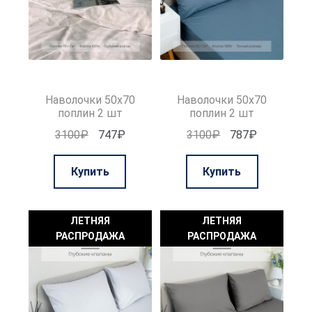
Наволочки 50х70
Наволочки 50х70
поплин 2 шт
поплин 2 шт
Первоначальная
Текущая
Первоначальная
Текущая
3100
₽
747
₽
3100
₽
787
₽
цена
цена:
цена
цена:
составляла
747₽.
составляла
787₽.
Купить
Купить
3100₽.
3100₽.
ЛЕТНЯЯ
ЛЕТНЯЯ
РАСПРОДАЖА
РАСПРОДАЖА