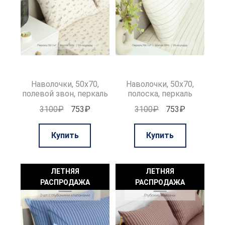
Наволочки, 50х70,
Наволочки, 50х70,
полевой звон, перкаль
полоска, перкаль
Первоначальная
Текущая
Первоначальная
Текущая
3100
₽
753
₽
3100
₽
753
₽
цена
цена:
цена
цена:
составляла
753₽.
составляла
753₽.
Купить
Купить
3100₽.
3100₽.
ЛЕТНЯЯ
ЛЕТНЯЯ
РАСПРОДАЖА
РАСПРОДАЖА