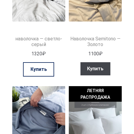
товара.
товара.
наволочка — светло-
Наволочка Semitono —
серый
Золото
1320
₽
1100
₽
Этот
Купить
Купить
товар
имеет
несколько
ЛЕТНЯЯ
вариаций.
РАСПРОДАЖА
Опции
можно
выбрать
на
странице