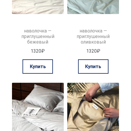
наволочка —
наволочка —
приглушенный
приглушенный
бежевый
оливковый
1320
₽
1320
₽
Этот
Этот
Купить
Купить
товар
товар
имеет
имеет
несколько
нескольк
вариаций.
вариаций.
Опции
Опции
можно
можно
выбрать
выбрать
на
на
странице
странице