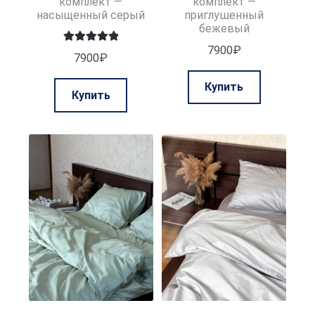
комплект —
комплект —
насыщенный серый
приглушенный
бежевый
7900
₽
Оценка
5.00
7900
₽
из 5
Этот
Этот
Купить
Купить
товар
товар
имеет
имеет
нескольк
несколько
вариаций.
вариаций.
Опции
Опции
можно
можно
выбрать
выбрать
на
на
странице
странице
товара.
товара.