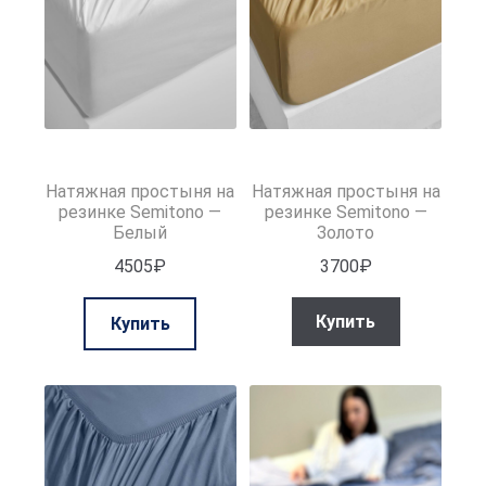
Натяжная простыня на
Натяжная простыня на
резинке Semitono —
резинке Semitono —
Белый
Золото
4505
₽
3700
₽
Этот
Купить
Купить
товар
имеет
несколько
вариаций.
Опции
можно