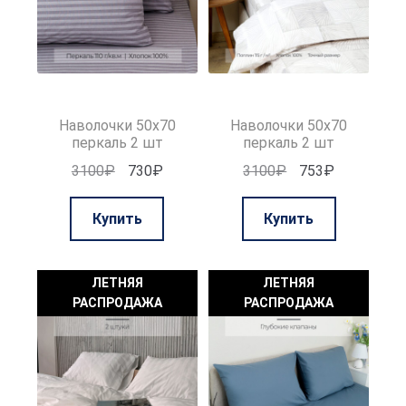
странице
товара.
Наволочки 50х70
Наволочки 50х70
перкаль 2 шт
перкаль 2 шт
Первоначальная
Текущая
Первоначальная
Текущая
3100
₽
730
₽
3100
₽
753
₽
цена
цена:
цена
цена:
составляла
730₽.
составляла
753₽.
Купить
Купить
3100₽.
3100₽.
ЛЕТНЯЯ
ЛЕТНЯЯ
РАСПРОДАЖА
РАСПРОДАЖА