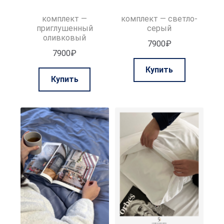
комплект —
комплект — светло-
приглушенный
серый
оливковый
7900
₽
7900
₽
Этот
Купить
Этот
товар
Купить
товар
имеет
имеет
нескольк
несколько
вариаций.
вариаций.
Опции
Опции
можно
можно
выбрать
выбрать
на
на
странице
странице
товара.
товара.