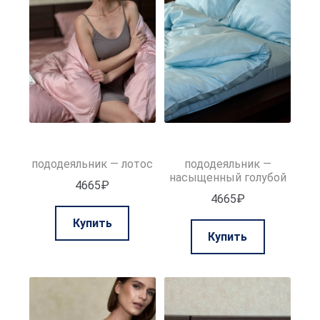
можно
выбрать
выбрать
на
на
странице
странице
товара.
товара.
пододеяльник — лотос
пододеяльник —
насыщенный голубой
4665
₽
4665
₽
Этот
Купить
Этот
товар
Купить
товар
имеет
имеет
несколько
нескольк
вариаций.
вариаций.
Опции
Опции