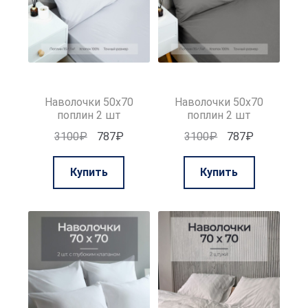
Наволочки 50х70
Наволочки 50х70
поплин 2 шт
поплин 2 шт
Первоначальная
Текущая
Первоначальная
Текущая
3100
₽
787
₽
3100
₽
787
₽
цена
цена:
цена
цена:
составляла
787₽.
составляла
787₽.
Купить
Купить
3100₽.
3100₽.