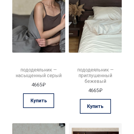
можно
можно
выбрать
выбрать
на
на
странице
странице
товара.
товара.
пододеяльник —
пододеяльник —
насыщенный серый
приглушенный
бежевый
4665
₽
4665
₽
Этот
Купить
Этот
товар
Купить
товар
имеет
имеет
несколько
нескольк
вариаций.
вариаций.