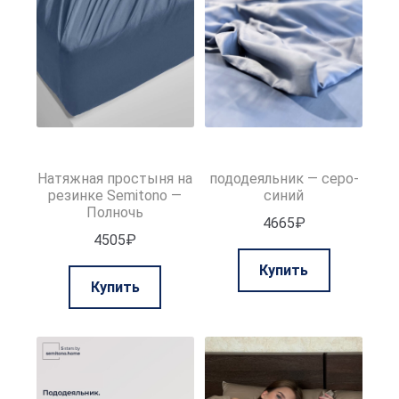
выбрать
на
странице
товара.
Натяжная простыня на
пододеяльник — серо-
резинке Semitono —
синий
Полночь
4665
₽
4505
₽
Этот
Купить
Этот
товар
Купить
товар
имеет
имеет
нескольк
несколько
вариаций.
вариаций.
Опции
Опции
можно