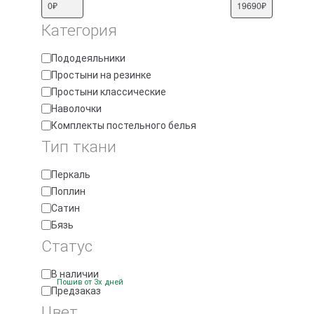
Категория
Категория
Пододеяльники
Простыни на резинке
Простыни классические
Наволочки
Комплекты постельного белья
Тип ткани
Тип
Перкаль
ткани
Поплин
Cатин
Бязь
Статус
Доступность
В наличии
Пошив от 3х дней
Предзаказ
Цвет