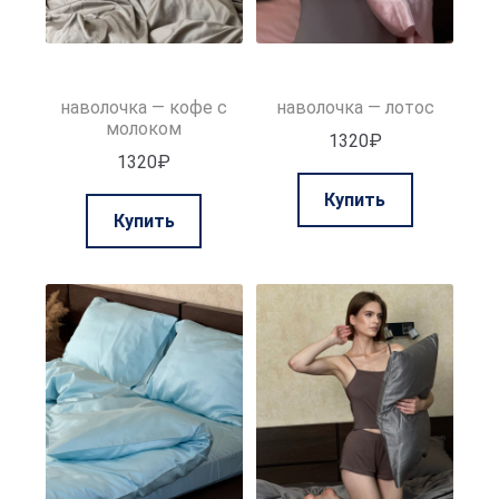
наволочка — кофе с
наволочка — лотос
молоком
1320
₽
1320
₽
Этот
Купить
Этот
товар
Купить
товар
имеет
имеет
нескольк
несколько
вариаций.
вариаций.
Опции
Опции
можно
можно
выбрать
выбрать
на
на
странице
странице
товара.
товара.