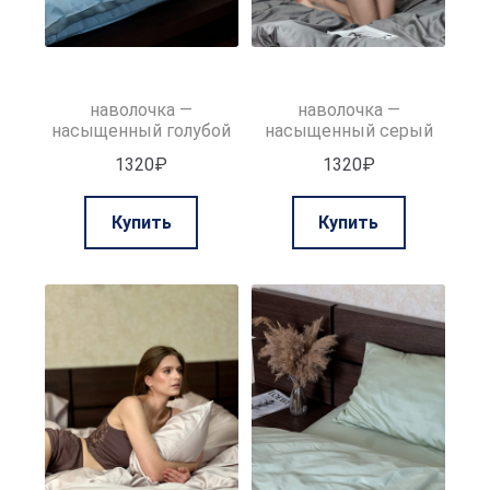
наволочка —
наволочка —
насыщенный голубой
насыщенный серый
1320
₽
1320
₽
Этот
Этот
Купить
Купить
товар
товар
имеет
имеет
несколько
нескольк
вариаций.
вариаций.
Опции
Опции
можно
можно
выбрать
выбрать
на
на
странице
странице
товара.
товара.