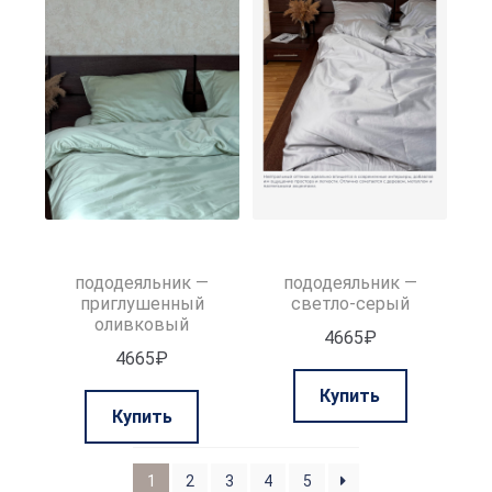
Опции
Опции
можно
можно
выбрать
выбрать
на
на
странице
странице
товара.
товара.
пододеяльник —
пододеяльник —
приглушенный
светло-серый
оливковый
4665
₽
4665
₽
Этот
Купить
Этот
товар
Купить
товар
имеет
имеет
нескольк
1
2
3
4
5
несколько
вариаций.