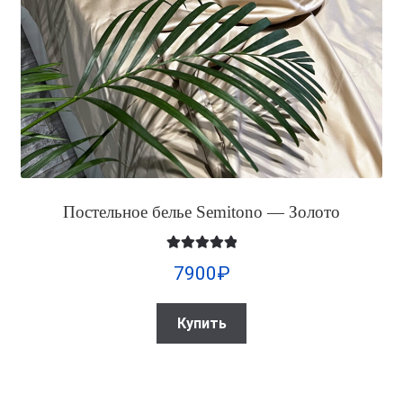
Постельное белье Semitono — Золото
Оценка
5.00
7900
₽
из 5
Купить