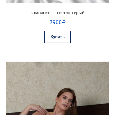
комплект — светло-серый
7900
₽
Этот
Купить
товар
имеет
несколько
вариаций.
Опции
можно
выбрать
на
странице
товара.