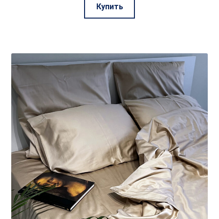
Этот
Купить
товар
имеет
несколько
вариаций.
Опции
можно
выбрать
на
странице
товара.