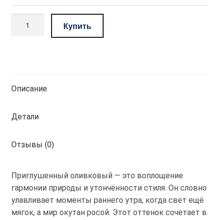
Количество
Купить
товара
комплект
—
приглушенный
оливковый
Описание
Детали
Отзывы (0)
Приглушенный оливковый — это воплощение
гармонии природы и утончённости стиля. Он словно
улавливает моменты раннего утра, когда свет ещё
мягок, а мир окутан росой. Этот оттенок сочетает в