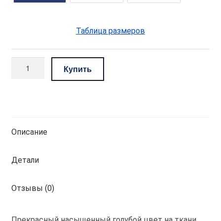
Таблица размеров
Количество
Купить
товара
комплект
—
насыщенный
голубой
Описание
Детали
Отзывы (0)
Прекрасный насыщенный голубой цвет на ткани