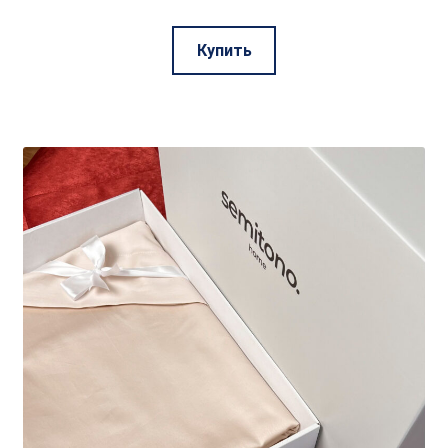
Этот
Купить
товар
имеет
несколько
вариаций.
Опции
можно
выбрать
на
странице
товара.