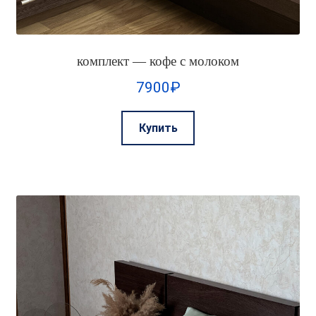
комплект — кофе с молоком
7900
₽
Этот
Купить
товар
имеет
несколько
вариаций.
Опции
можно
выбрать
на
странице
товара.