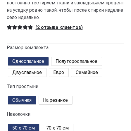
постоянно тестируем ткани и закладываем процент
на усадку ровно такой, чтобы после стирки изделие
село идеально.
(
2
отзыва клиентов)
Рейтинг
2
5.00
из 5 на
Размер комплекта
основе
опроса
Односпальное
Полутороспальное
пользовател
ей
Двуспальное
Евро
Семейное
Тип простыни
Обычная
На резинке
Наволочки
50 x 70 см
70 x 70 см