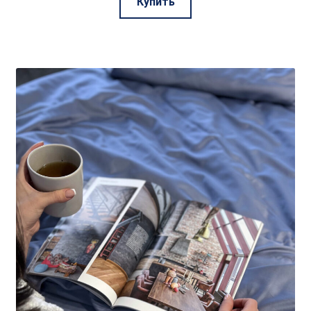
Купить
товар
имеет
несколько
вариаций.
Опции
можно
выбрать
на
странице
товара.