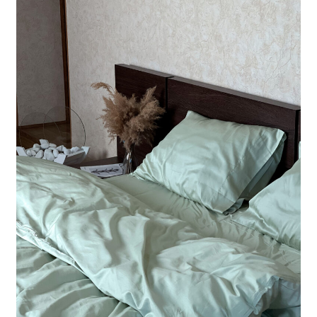
Опции
можно
выбрать
на
странице
товара.