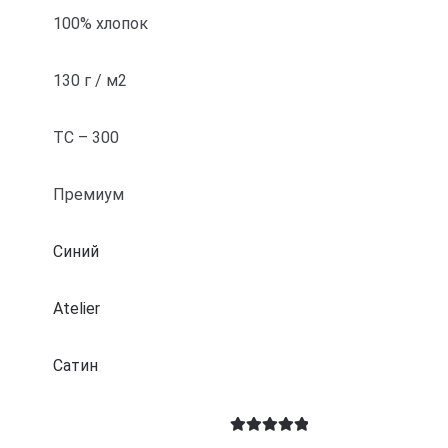
100% хлопок
130 г / м2
ТС – 300
Премиум
Синий
Atelier
Cатин
Оценка
5
из