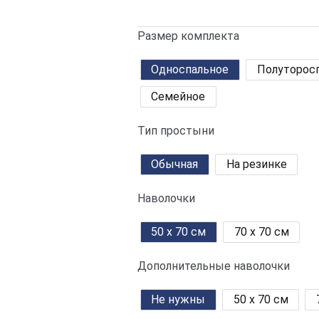
Рейтинг
1
5.00
из 5 на
Размер комплекта
основе
опроса
Односпальное
Полуторос
пользовател
я
Семейное
Тип простыни
Обычная
На резинке
Наволочки
50 x 70 см
70 x 70 см
Дополнительные наволочки
Не нужны
50 x 70 см