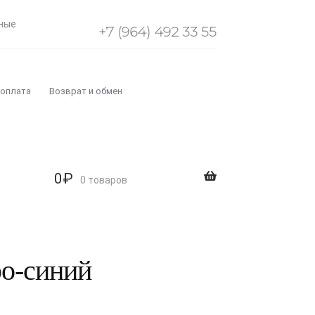
ные
+7 (964) 492 33 55
 оплата
Возврат и обмен
0
₽
0 товаров
ро-синий