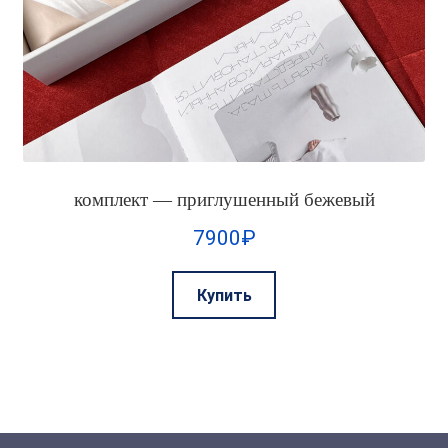
комплект — приглушенный бежевый
7900
₽
Этот
Купить
товар
имеет
несколько
вариаций.
Опции
можно