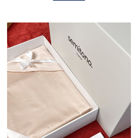
имеет
несколько
вариаций.
Опции
можно
выбрать
на
странице
товара.