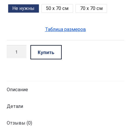
Не нужны
50 x 70 см
70 x 70 см
Таблица размеров
Количество
Купить
товара
комплект
—
светло-
серый
Описание
Детали
Отзывы (0)