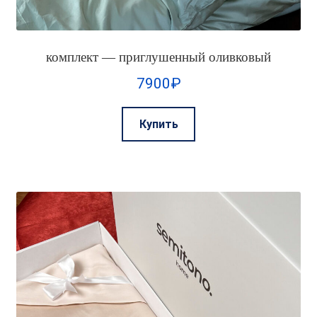
комплект — приглушенный оливковый
7900
₽
Этот
Купить
товар
имеет
несколько
вариаций.
Опции
можно
выбрать
на
странице
товара.