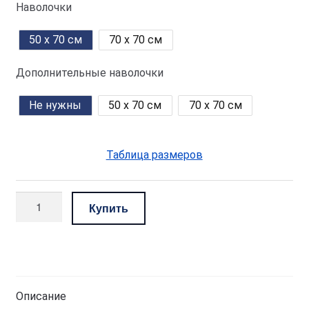
Наволочки
50 x 70 см
70 x 70 см
Дополнительные наволочки
Не нужны
50 x 70 см
70 x 70 см
Таблица размеров
Количество
Купить
товара
комплект
—
белый
Описание