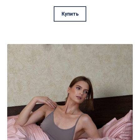
Этот
Купить
товар
имеет
несколько
вариаций.
Опции
можно
выбрать
на
странице
товара.