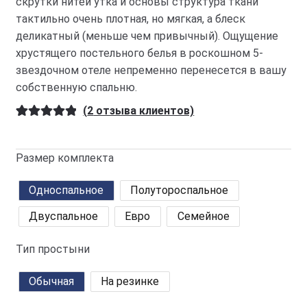
скрутки нитей утка и основы структура ткани
тактильно очень плотная, но мягкая, а блеск
деликатный (меньше чем привычный). Ощущение
хрустящего постельного белья в роскошном 5-
звездочном отеле непременно перенесется в вашу
собственную спальню.
(
2
отзыва клиентов)
Рейтинг
2
5.00
из 5 на
Размер комплекта
основе
опроса
Односпальное
Полутороспальное
пользовател
ей
Двуспальное
Евро
Семейное
Тип простыни
Обычная
На резинке