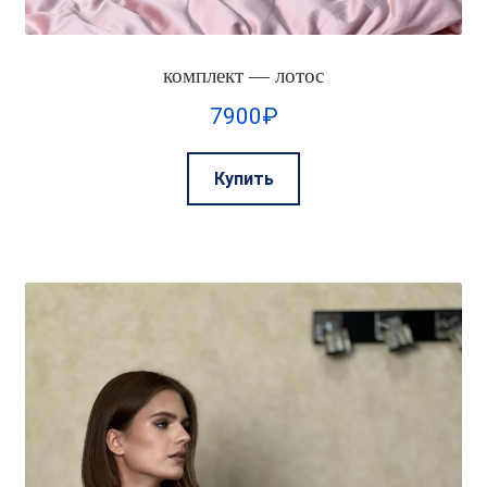
комплект — лотос
7900
₽
Этот
Купить
товар
имеет
несколько
вариаций.
Опции
можно
выбрать
на
странице
товара.