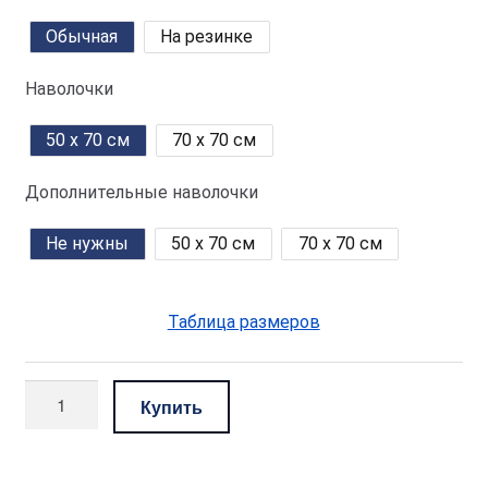
Обычная
На резинке
Наволочки
50 x 70 см
70 x 70 см
Дополнительные наволочки
Не нужны
50 x 70 см
70 x 70 см
Таблица размеров
Количество
Купить
товара
комплект
—