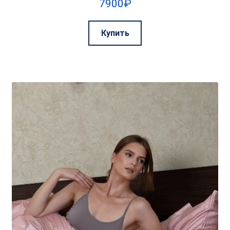
7900
₽
Этот
Купить
товар
имеет
несколько
вариаций.
Опции
можно
выбрать
на
странице
товара.