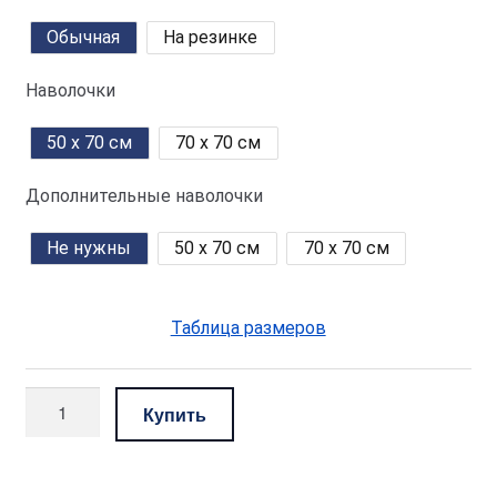
Обычная
На резинке
Наволочки
50 x 70 см
70 x 70 см
Дополнительные наволочки
Не нужны
50 x 70 см
70 x 70 см
Таблица размеров
Количество
Купить
товара
комплект
—