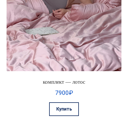
комплект — лотос
7900
₽
Этот
Купить
товар
имеет
несколько