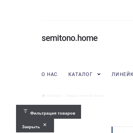
semitono.home
Перейти
Перейти
к
к
навигации
содержимому
О НАС
КАТАЛОГ
ЛИНЕЙ
Главная
Товары с меткой «Бязь»
Фильтрация товаров
Закрыть