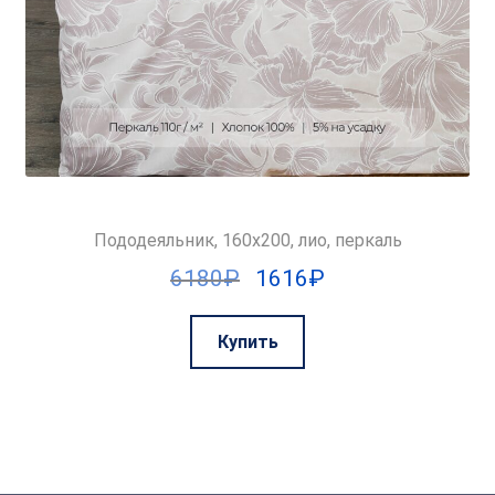
Пододеяльник, 160х200, лио, перкаль
Первоначальная
Текущая
6180
₽
1616
₽
цена
цена:
составляла
1616₽.
Купить
6180₽.