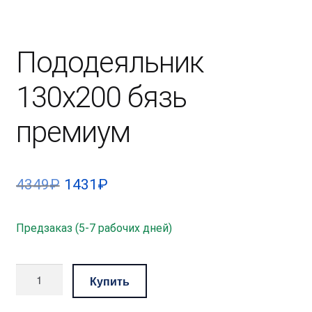
Пододеяльник
130х200 бязь
премиум
Первоначальная
Текущая
4349
₽
1431
₽
цена
цена:
Предзаказ (5-7 рабочих дней)
составляла
1431₽.
4349₽.
Количество
Купить
товара
Пододеяльник