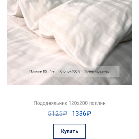
Пододеяльник 120х200 поплин
Первоначальная
Текущая
5125
₽
1336
₽
цена
цена:
составляла
1336₽.
Купить
5125₽.